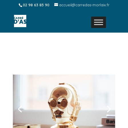
02 98 63 83 90
accueil@carredas-morlaix.fr