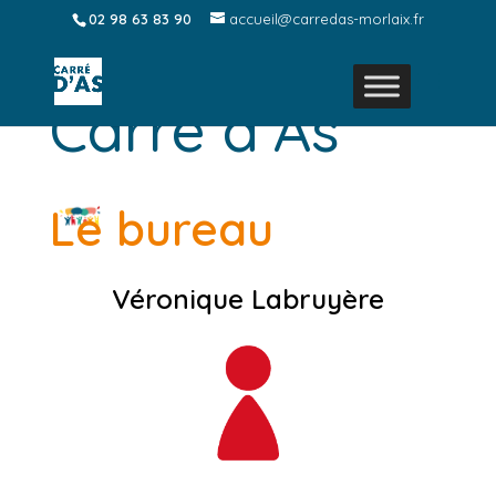
02 98 63 83 90
accueil@carredas-morlaix.fr
L’équipe de
Carré d’As
Le bureau
Véronique Labruyère